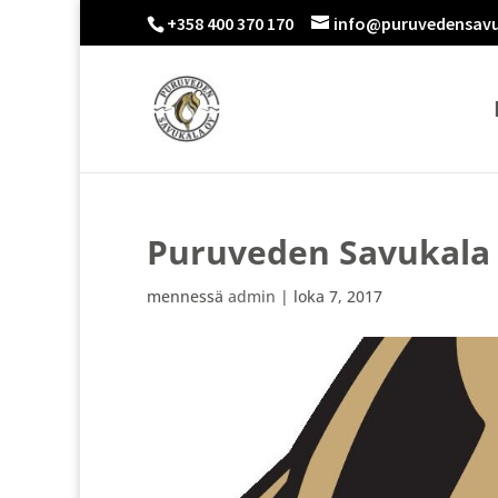
+358 400 370 170
info@puruvedensavu
Puruveden Savukala 
mennessä
admin
|
loka 7, 2017