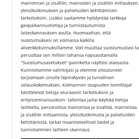
mainonnan ja sisällön, mainosten ja sisällön mittauksen,
yleisötutkimuksen ja palveluiden kehittämisen
tarkoituksiin. Lisäksi saatamme hyödyntää tarkkoja
geopaikannustietoja ja tunnistautumista
laiteskannauksen avulla. Huomaathan, että
suostumuksesi on voimassa kaikilla
aliverkkotunnuksillamme. Voit muuttaa suostumustasi ta
peruuttaa sen milloin tahansa napsauttamalla
"Suostumusasetukset"-painiketta näyttösi alaosasta.
Kunnioitamme valintojasi ja olemme sitoutuneet
tarjoamaan sinulle läpinäkyvän ja turvallisen
selauskokemuksen. Kolmannen osapuolen toimittajat
käsittelevät tietoja seuraaviin tarkoituksiin ja
erityisominaisuuksiin: tallentaa ja/tai käyttää tietoja
laitteella, personoitua mainontaa ja sisältöä, mainontaa
ja sisällön mittaamista, yleisötutkimusta ja palveluiden
kehittämistä, tarkat maantieteelliset tiedot ja
tunnistaminen laitteen skannaus.