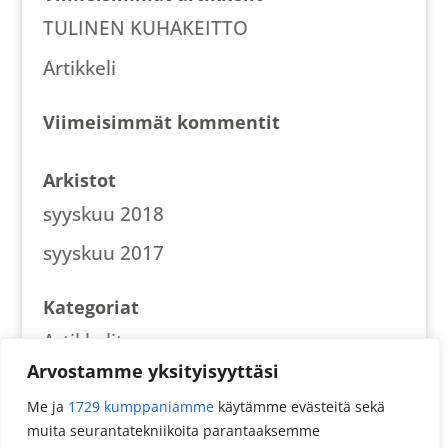
TULINEN KUHAKEITTO
Artikkeli
Viimeisimmät kommentit
Arkistot
syyskuu 2018
syyskuu 2017
Kategoriat
Artikkelit
Arvostamme yksityisyyttäsi
Reseptit
Me ja
1729 kumppaniamme
käytämme evästeitä sekä
muita seurantatekniikoita parantaaksemme
Meta