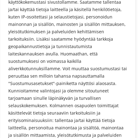
käyttökokemustasi sivustollamme. Saatamme tallentaa
Kirjaudu sisään
ja/tai käyttää tietoja laitteella ja käsitellä henkilötietoja,
kuten IP-osoitettasi ja selaustietojasi, personoidun
Sisältösyöte
mainonnan ja sisällön, mainosten ja sisällön mittauksen,
Kommenttisyöte
yleisötutkimuksen ja palveluiden kehittämisen
tarkoituksiin. Lisäksi saatamme hyödyntää tarkkoja
WordPress.org
geopaikannustietoja ja tunnistautumista
laiteskannauksen avulla. Huomaathan, että
suostumuksesi on voimassa kaikilla
aliverkkotunnuksillamme. Voit muuttaa suostumustasi tai
peruuttaa sen milloin tahansa napsauttamalla
"Suostumusasetukset"-painiketta näyttösi alaosasta.
Kunnioitamme valintojasi ja olemme sitoutuneet
Tietosuojaseloste
tarjoamaan sinulle läpinäkyvän ja turvallisen
selauskokemuksen. Kolmannen osapuolen toimittajat
käsittelevät tietoja seuraaviin tarkoituksiin ja
erityisominaisuuksiin: tallentaa ja/tai käyttää tietoja
laitteella, personoitua mainontaa ja sisältöä, mainontaa
ja sisällön mittaamista, yleisötutkimusta ja palveluiden