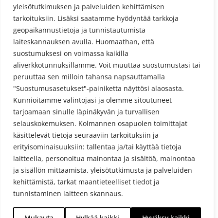
yleisötutkimuksen ja palveluiden kehittämisen
tarkoituksiin. Lisäksi saatamme hyödyntää tarkkoja
geopaikannustietoja ja tunnistautumista
laiteskannauksen avulla. Huomaathan, että
suostumuksesi on voimassa kaikilla
aliverkkotunnuksillamme. Voit muuttaa suostumustasi tai
peruuttaa sen milloin tahansa napsauttamalla
"Suostumusasetukset"-painiketta näyttösi alaosasta.
Kunnioitamme valintojasi ja olemme sitoutuneet
Tietosuojaseloste
tarjoamaan sinulle läpinäkyvän ja turvallisen
selauskokemuksen. Kolmannen osapuolen toimittajat
käsittelevät tietoja seuraaviin tarkoituksiin ja
erityisominaisuuksiin: tallentaa ja/tai käyttää tietoja
laitteella, personoitua mainontaa ja sisältöä, mainontaa
ja sisällön mittaamista, yleisötutkimusta ja palveluiden
kehittämistä, tarkat maantieteelliset tiedot ja
tunnistaminen laitteen skannaus.
Puruveden Savukala Oy 2019 © powered by
Mukauta
Hylkää kaikki
Hyväksy kaikki