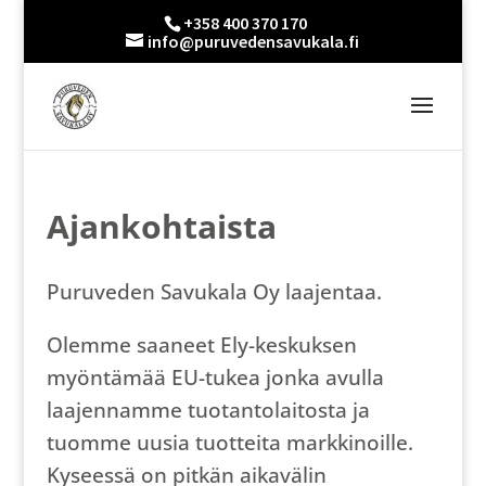
+358 400 370 170
info@puruvedensavukala.fi
Ajankohtaista
Puruveden Savukala Oy laajentaa.
Olemme saaneet Ely-keskuksen
myöntämää EU-tukea jonka avulla
laajennamme tuotantolaitosta ja
tuomme uusia tuotteita markkinoille.
Kyseessä on pitkän aikavälin