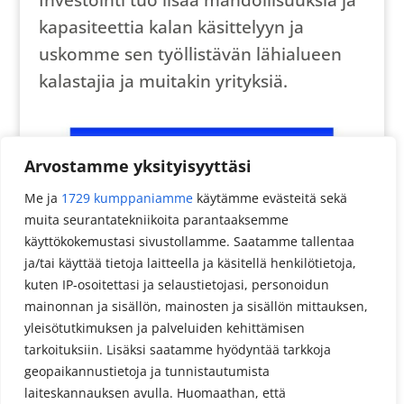
Investointi tuo lisää mahdollisuuksia ja
kapasiteettia kalan käsittelyyn ja
uskomme sen työllistävän lähialueen
kalastajia ja muitakin yrityksiä.
Arvostamme yksityisyyttäsi
Me ja
1729 kumppaniamme
käytämme evästeitä sekä
muita seurantatekniikoita parantaaksemme
käyttökokemustasi sivustollamme. Saatamme tallentaa
ja/tai käyttää tietoja laitteella ja käsitellä henkilötietoja,
kuten IP-osoitettasi ja selaustietojasi, personoidun
mainonnan ja sisällön, mainosten ja sisällön mittauksen,
yleisötutkimuksen ja palveluiden kehittämisen
tarkoituksiin. Lisäksi saatamme hyödyntää tarkkoja
geopaikannustietoja ja tunnistautumista
laiteskannauksen avulla. Huomaathan, että