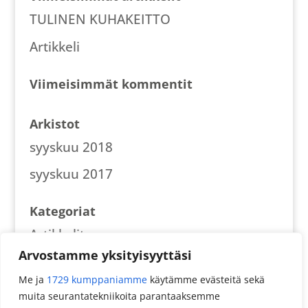
TULINEN KUHAKEITTO
Artikkeli
Viimeisimmät kommentit
Arkistot
syyskuu 2018
syyskuu 2017
Kategoriat
Artikkelit
Arvostamme yksityisyyttäsi
Reseptit
Me ja
1729 kumppaniamme
käytämme evästeitä sekä
muita seurantatekniikoita parantaaksemme
Meta