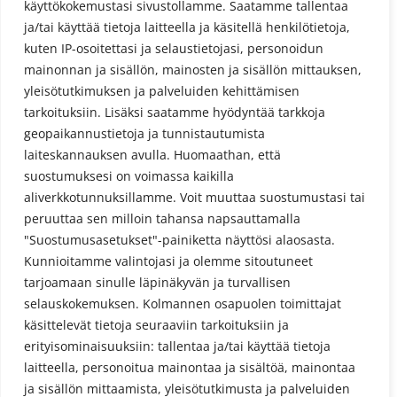
käyttökokemustasi sivustollamme. Saatamme tallentaa
Kirjaudu sisään
ja/tai käyttää tietoja laitteella ja käsitellä henkilötietoja,
kuten IP-osoitettasi ja selaustietojasi, personoidun
Sisältösyöte
mainonnan ja sisällön, mainosten ja sisällön mittauksen,
Kommenttisyöte
yleisötutkimuksen ja palveluiden kehittämisen
tarkoituksiin. Lisäksi saatamme hyödyntää tarkkoja
WordPress.org
geopaikannustietoja ja tunnistautumista
laiteskannauksen avulla. Huomaathan, että
suostumuksesi on voimassa kaikilla
aliverkkotunnuksillamme. Voit muuttaa suostumustasi tai
peruuttaa sen milloin tahansa napsauttamalla
"Suostumusasetukset"-painiketta näyttösi alaosasta.
Kunnioitamme valintojasi ja olemme sitoutuneet
Tietosuojaseloste
tarjoamaan sinulle läpinäkyvän ja turvallisen
selauskokemuksen. Kolmannen osapuolen toimittajat
käsittelevät tietoja seuraaviin tarkoituksiin ja
erityisominaisuuksiin: tallentaa ja/tai käyttää tietoja
laitteella, personoitua mainontaa ja sisältöä, mainontaa
ja sisällön mittaamista, yleisötutkimusta ja palveluiden