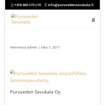
+358 400 370 170
info@puruvedensavukala.fi
mennessä
admin
|
loka 7, 2017
Puruveden Savukala Oy