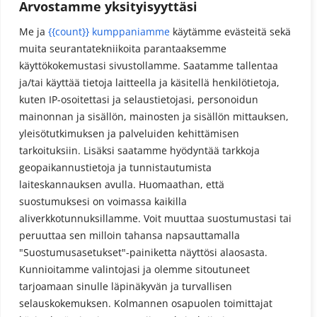
Arvostamme yksityisyyttäsi
Reseptit
Me ja
{{count}} kumppaniamme
käytämme evästeitä sekä
muita seurantatekniikoita parantaaksemme
Meta
käyttökokemustasi sivustollamme. Saatamme tallentaa
Kirjaudu sisään
ja/tai käyttää tietoja laitteella ja käsitellä henkilötietoja,
kuten IP-osoitettasi ja selaustietojasi, personoidun
Sisältösyöte
mainonnan ja sisällön, mainosten ja sisällön mittauksen,
Kommenttisyöte
yleisötutkimuksen ja palveluiden kehittämisen
tarkoituksiin. Lisäksi saatamme hyödyntää tarkkoja
WordPress.org
geopaikannustietoja ja tunnistautumista
laiteskannauksen avulla. Huomaathan, että
suostumuksesi on voimassa kaikilla
aliverkkotunnuksillamme. Voit muuttaa suostumustasi tai
peruuttaa sen milloin tahansa napsauttamalla
"Suostumusasetukset"-painiketta näyttösi alaosasta.
Kunnioitamme valintojasi ja olemme sitoutuneet
Tietosuojaseloste
tarjoamaan sinulle läpinäkyvän ja turvallisen
selauskokemuksen. Kolmannen osapuolen toimittajat