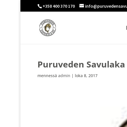
+358 400 370 170
info@puruvedensavu
Puruveden Savulaka
mennessä
admin
|
loka 8, 2017