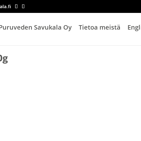
la.fi
Puruveden Savukala Oy
Tietoa meistä
Engl
0g