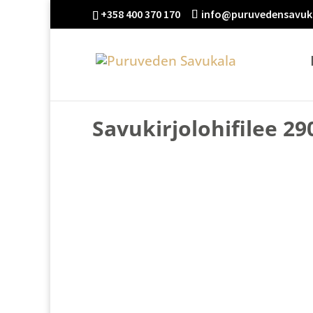
+358 400 370 170
info@puruvedensavuka
Savukirjolohifilee 29