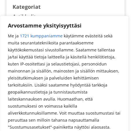
Kategoriat
Artikkelit
Arvostamme yksityisyyttäsi
Reseptit
Me ja
1721 kumppaniamme
käytämme evästeitä sekä
muita seurantatekniikoita parantaaksemme
Meta
käyttökokemustasi sivustollamme. Saatamme tallentaa
Kirjaudu sisään
ja/tai käyttää tietoja laitteella ja käsitellä henkilötietoja,
kuten IP-osoitettasi ja selaustietojasi, personoidun
Sisältösyöte
mainonnan ja sisällön, mainosten ja sisällön mittauksen,
Kommenttisyöte
yleisötutkimuksen ja palveluiden kehittämisen
tarkoituksiin. Lisäksi saatamme hyödyntää tarkkoja
WordPress.org
geopaikannustietoja ja tunnistautumista
laiteskannauksen avulla. Huomaathan, että
suostumuksesi on voimassa kaikilla
aliverkkotunnuksillamme. Voit muuttaa suostumustasi tai
peruuttaa sen milloin tahansa napsauttamalla
"Suostumusasetukset"-painiketta näyttösi alaosasta.