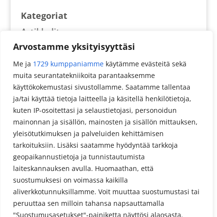
Kategoriat
Artikkelit
Arvostamme yksityisyyttäsi
Reseptit
Me ja
1729 kumppaniamme
käytämme evästeitä sekä
muita seurantatekniikoita parantaaksemme
Meta
käyttökokemustasi sivustollamme. Saatamme tallentaa
Kirjaudu sisään
ja/tai käyttää tietoja laitteella ja käsitellä henkilötietoja,
kuten IP-osoitettasi ja selaustietojasi, personoidun
Sisältösyöte
mainonnan ja sisällön, mainosten ja sisällön mittauksen,
Kommenttisyöte
yleisötutkimuksen ja palveluiden kehittämisen
tarkoituksiin. Lisäksi saatamme hyödyntää tarkkoja
WordPress.org
geopaikannustietoja ja tunnistautumista
laiteskannauksen avulla. Huomaathan, että
suostumuksesi on voimassa kaikilla
aliverkkotunnuksillamme. Voit muuttaa suostumustasi tai
peruuttaa sen milloin tahansa napsauttamalla
"Suostumusasetukset"-painiketta näyttösi alaosasta.