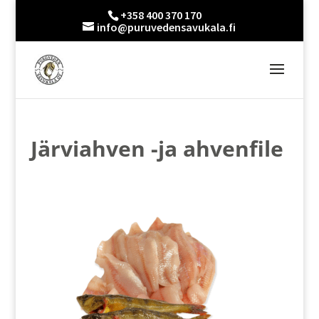
+358 400 370 170
info@puruvedensavukala.fi
Järviahven -ja ahvenfile