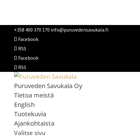
+358 400 370 170
info@puruvedensavukala.fi
Facebook
RSS
Facebook
RSS
Puruveden Savukala Oy
Tietoa meistä
English
Tuotekuvia
Ajankohtaista
Valitse sivu