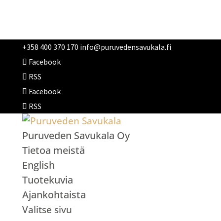
+358 400 370 170
info@puruvedensavukala.fi
Facebook
RSS
Facebook
RSS
Puruveden Savukala Oy
Tietoa meistä
English
Tuotekuvia
Ajankohtaista
Valitse sivu