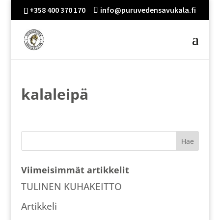
+358 400 370 170
info@puruvedensavukala.fi
kalaleipä
Viimeisimmät artikkelit
TULINEN KUHAKEITTO
Artikkeli