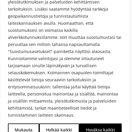
Kommenttisyöte
yleisötutkimuksen ja palveluiden kehittämisen
tarkoituksiin. Lisäksi saatamme hyödyntää tarkkoja
WordPress.org
geopaikannustietoja ja tunnistautumista
laiteskannauksen avulla. Huomaathan, että
suostumuksesi on voimassa kaikilla
aliverkkotunnuksillamme. Voit muuttaa suostumustasi tai
peruuttaa sen milloin tahansa napsauttamalla
"Suostumusasetukset"-painiketta näyttösi alaosasta.
Kunnioitamme valintojasi ja olemme sitoutuneet
Tietosuojaseloste
tarjoamaan sinulle läpinäkyvän ja turvallisen
selauskokemuksen. Kolmannen osapuolen toimittajat
käsittelevät tietoja seuraaviin tarkoituksiin ja
erityisominaisuuksiin: tallentaa ja/tai käyttää tietoja
laitteella, personoitua mainontaa ja sisältöä, mainontaa
ja sisällön mittaamista, yleisötutkimusta ja palveluiden
kehittämistä, tarkat maantieteelliset tiedot ja
tunnistaminen laitteen skannaus.
Puruveden Savukala Oy 2019 © powered by
Mukauta
Hylkää kaikki
Hyväksy kaikki