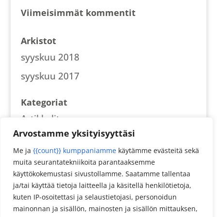
Viimeisimmät kommentit
Arkistot
syyskuu 2018
syyskuu 2017
Kategoriat
Artikkelit
Arvostamme yksityisyyttäsi
Reseptit
Me ja
{{count}} kumppaniamme
käytämme evästeitä sekä
muita seurantatekniikoita parantaaksemme
Meta
käyttökokemustasi sivustollamme. Saatamme tallentaa
Kirjaudu sisään
ja/tai käyttää tietoja laitteella ja käsitellä henkilötietoja,
kuten IP-osoitettasi ja selaustietojasi, personoidun
Sisältösyöte
mainonnan ja sisällön, mainosten ja sisällön mittauksen,