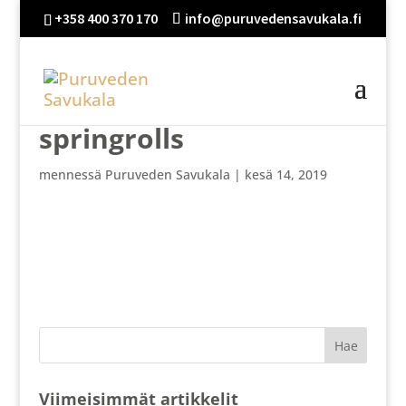
+358 400 370 170
info@puruvedensavukala.fi
springrolls
mennessä
Puruveden Savukala
|
kesä 14, 2019
Viimeisimmät artikkelit