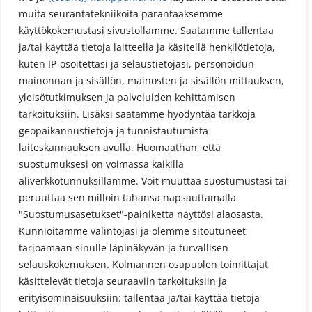
muita seurantatekniikoita parantaaksemme
Meta
käyttökokemustasi sivustollamme. Saatamme tallentaa
Kirjaudu sisään
ja/tai käyttää tietoja laitteella ja käsitellä henkilötietoja,
kuten IP-osoitettasi ja selaustietojasi, personoidun
Sisältösyöte
mainonnan ja sisällön, mainosten ja sisällön mittauksen,
Kommenttisyöte
yleisötutkimuksen ja palveluiden kehittämisen
tarkoituksiin. Lisäksi saatamme hyödyntää tarkkoja
WordPress.org
geopaikannustietoja ja tunnistautumista
laiteskannauksen avulla. Huomaathan, että
suostumuksesi on voimassa kaikilla
aliverkkotunnuksillamme. Voit muuttaa suostumustasi tai
peruuttaa sen milloin tahansa napsauttamalla
"Suostumusasetukset"-painiketta näyttösi alaosasta.
Kunnioitamme valintojasi ja olemme sitoutuneet
Tietosuojaseloste
tarjoamaan sinulle läpinäkyvän ja turvallisen
selauskokemuksen. Kolmannen osapuolen toimittajat
käsittelevät tietoja seuraaviin tarkoituksiin ja
erityisominaisuuksiin: tallentaa ja/tai käyttää tietoja