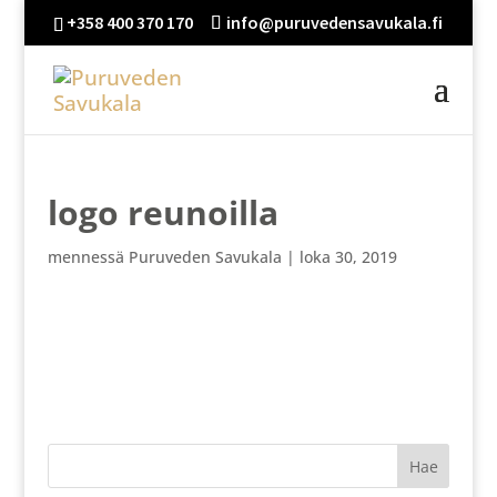
+358 400 370 170
info@puruvedensavukala.fi
logo reunoilla
mennessä
Puruveden Savukala
|
loka 30, 2019