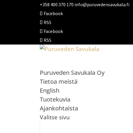
+358 400 370 170
info@puruvedensavukala.fi
Facebook
RSS
Facebook
RSS
Puruveden Savukala Oy
Tietoa meistä
English
Tuotekuvia
Ajankohtaista
Valitse sivu