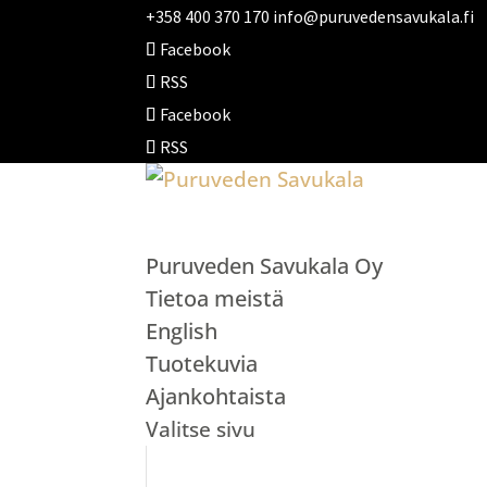
+358 400 370 170
info@puruvedensavukala.fi
Facebook
RSS
Facebook
RSS
Puruveden Savukala Oy
Tietoa meistä
English
Tuotekuvia
Ajankohtaista
Valitse sivu