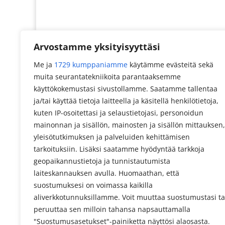
Arvostamme yksityisyyttäsi
Me ja
1729 kumppaniamme
käytämme evästeitä sekä
muita seurantatekniikoita parantaaksemme
käyttökokemustasi sivustollamme. Saatamme tallentaa
ja/tai käyttää tietoja laitteella ja käsitellä henkilötietoja,
kuten IP-osoitettasi ja selaustietojasi, personoidun
mainonnan ja sisällön, mainosten ja sisällön mittauksen,
yleisötutkimuksen ja palveluiden kehittämisen
tarkoituksiin. Lisäksi saatamme hyödyntää tarkkoja
geopaikannustietoja ja tunnistautumista
laiteskannauksen avulla. Huomaathan, että
suostumuksesi on voimassa kaikilla
aliverkkotunnuksillamme. Voit muuttaa suostumustasi ta
peruuttaa sen milloin tahansa napsauttamalla
"Suostumusasetukset"-painiketta näyttösi alaosasta.