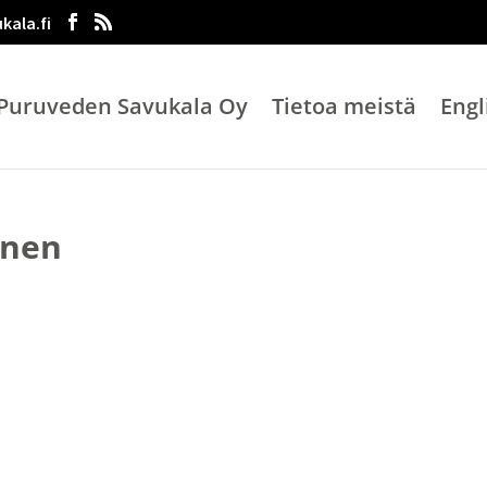
kala.fi
Puruveden Savukala Oy
Tietoa meistä
Engl
inen