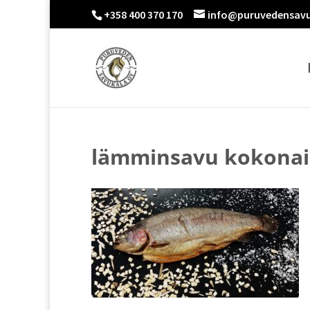
+358 400 370 170
info@puruvedensavu
lämminsavu kokona