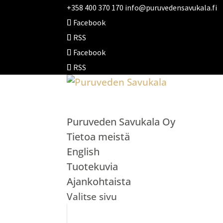
+358 400 370 170
info@puruvedensavukala.fi
Facebook
RSS
Facebook
RSS
Puruveden Savukala Oy
Tietoa meistä
English
Tuotekuvia
Ajankohtaista
Valitse sivu