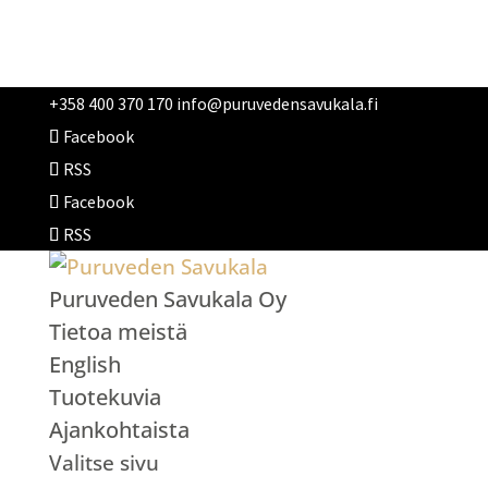
+358 400 370 170
info@puruvedensavukala.fi
Facebook
RSS
Facebook
RSS
Puruveden Savukala Oy
Tietoa meistä
English
Tuotekuvia
Ajankohtaista
Valitse sivu