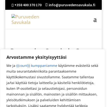
+358 400 370 170
info@puruvedensavukala.fi
Puruveden Savukala Oy
Arvostamme yksityisyyttäsi
Poroniementie 2a
Me ja
{{count}} kumppaniamme
käytämme evästeitä sekä
59800 Kesälahti
muita seurantatekniikoita parantaaksemme
+358 400 370 170
käyttökokemustasi sivustollamme. Saatamme tallentaa
info@puruvedensavukala.fi
ja/tai käyttää tietoja laitteella ja käsitellä henkilötietoja,
kuten IP-osoitettasi ja selaustietojasi, personoidun
Facebook
mainonnan ja sisällön, mainosten ja sisällön mittauksen,
yleisötutkimuksen ja palveluiden kehittämisen
tarkoituksiin. Lisäksi saatamme hyödyntää tarkkoja