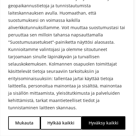
geopaikannustietoja ja tunnistautumista
laiteskannauksen avulla. Huomaathan, että
suostumuksesi on voimassa kaikilla
aliverkkotunnuksillamme. Voit muuttaa suostumustasi tai
peruuttaa sen milloin tahansa napsauttamalla
"Suostumusasetukset"-painiketta näyttösi alaosasta.
Kunnioitamme valintojasi ja olemme sitoutuneet
Tietosuojaseloste
tarjoamaan sinulle läpinäkyvän ja turvallisen
selauskokemuksen. Kolmannen osapuolen toimittajat
käsittelevät tietoja seuraaviin tarkoituksiin ja
erityisominaisuuksiin: tallentaa ja/tai käyttää tietoja
laitteella, personoitua mainontaa ja sisältöä, mainontaa
ja sisällön mittaamista, yleisötutkimusta ja palveluiden
kehittämistä, tarkat maantieteelliset tiedot ja
tunnistaminen laitteen skannaus.
Puruveden Savukala Oy 2019 © powered by
Mukauta
Hylkää kaikki
Hyväksy kaikki
www.avosorsa.com