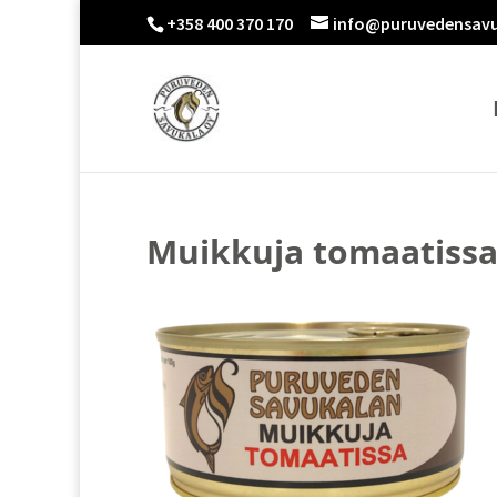
+358 400 370 170
info@puruvedensavu
Muikkuja tomaatissa