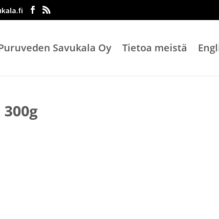
kala.fi
Puruveden Savukala Oy
Tietoa meistä
Engl
 300g