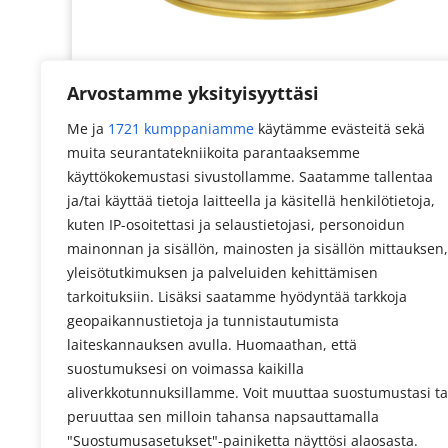
Arvostamme yksityisyyttäsi
Me ja
1721 kumppaniamme
käytämme evästeitä sekä
muita seurantatekniikoita parantaaksemme
käyttökokemustasi sivustollamme. Saatamme tallentaa
ja/tai käyttää tietoja laitteella ja käsitellä henkilötietoja,
kuten IP-osoitettasi ja selaustietojasi, personoidun
mainonnan ja sisällön, mainosten ja sisällön mittauksen,
yleisötutkimuksen ja palveluiden kehittämisen
tarkoituksiin. Lisäksi saatamme hyödyntää tarkkoja
geopaikannustietoja ja tunnistautumista
laiteskannauksen avulla. Huomaathan, että
suostumuksesi on voimassa kaikilla
aliverkkotunnuksillamme. Voit muuttaa suostumustasi ta
peruuttaa sen milloin tahansa napsauttamalla
"Suostumusasetukset"-painiketta näyttösi alaosasta.