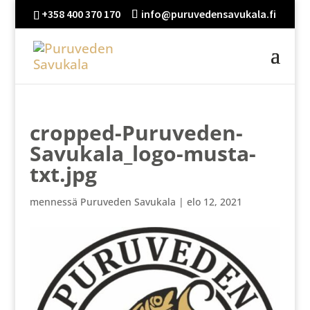
+358 400 370 170
info@puruvedensavukala.fi
cropped-Puruveden-
Savukala_logo-musta-
txt.jpg
mennessä
Puruveden Savukala
|
elo 12, 2021