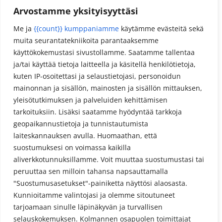
Arvostamme yksityisyyttäsi
Reseptit
Me ja
{{count}} kumppaniamme
käytämme evästeitä sekä
muita seurantatekniikoita parantaaksemme
Meta
käyttökokemustasi sivustollamme. Saatamme tallentaa
Kirjaudu sisään
ja/tai käyttää tietoja laitteella ja käsitellä henkilötietoja,
kuten IP-osoitettasi ja selaustietojasi, personoidun
Sisältösyöte
mainonnan ja sisällön, mainosten ja sisällön mittauksen,
Kommenttisyöte
yleisötutkimuksen ja palveluiden kehittämisen
tarkoituksiin. Lisäksi saatamme hyödyntää tarkkoja
WordPress.org
geopaikannustietoja ja tunnistautumista
laiteskannauksen avulla. Huomaathan, että
suostumuksesi on voimassa kaikilla
aliverkkotunnuksillamme. Voit muuttaa suostumustasi tai
peruuttaa sen milloin tahansa napsauttamalla
"Suostumusasetukset"-painiketta näyttösi alaosasta.
Kunnioitamme valintojasi ja olemme sitoutuneet
Tietosuojaseloste
tarjoamaan sinulle läpinäkyvän ja turvallisen
selauskokemuksen. Kolmannen osapuolen toimittajat