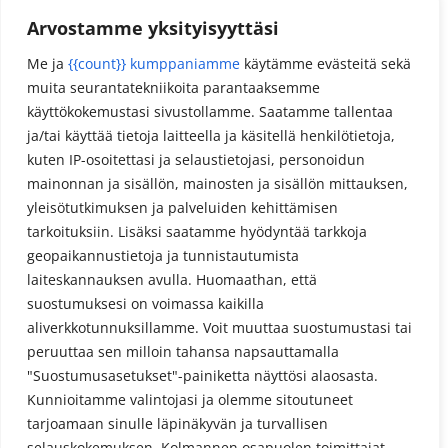
Arvostamme yksityisyyttäsi
Reseptit
Me ja
{{count}} kumppaniamme
käytämme evästeitä sekä
muita seurantatekniikoita parantaaksemme
Meta
käyttökokemustasi sivustollamme. Saatamme tallentaa
Kirjaudu sisään
ja/tai käyttää tietoja laitteella ja käsitellä henkilötietoja,
kuten IP-osoitettasi ja selaustietojasi, personoidun
Sisältösyöte
mainonnan ja sisällön, mainosten ja sisällön mittauksen,
Kommenttisyöte
yleisötutkimuksen ja palveluiden kehittämisen
tarkoituksiin. Lisäksi saatamme hyödyntää tarkkoja
WordPress.org
geopaikannustietoja ja tunnistautumista
laiteskannauksen avulla. Huomaathan, että
suostumuksesi on voimassa kaikilla
aliverkkotunnuksillamme. Voit muuttaa suostumustasi tai
peruuttaa sen milloin tahansa napsauttamalla
"Suostumusasetukset"-painiketta näyttösi alaosasta.
Kunnioitamme valintojasi ja olemme sitoutuneet
Tietosuojaseloste
tarjoamaan sinulle läpinäkyvän ja turvallisen
selauskokemuksen. Kolmannen osapuolen toimittajat